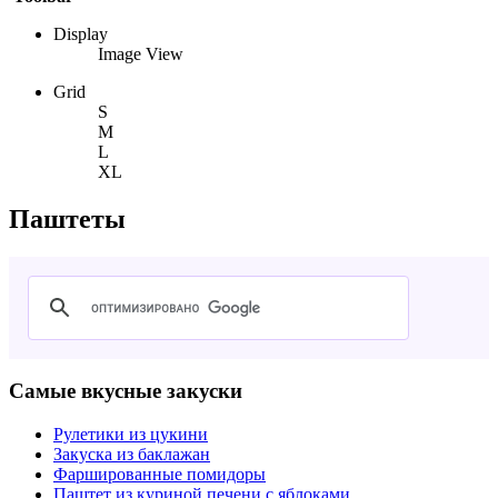
Display
Image View
Grid
S
M
L
XL
Паштеты
Самые вкусные закуски
Рулетики из цукини
Закуска из баклажан
Фаршированные помидоры
Паштет из куриной печени с яблоками