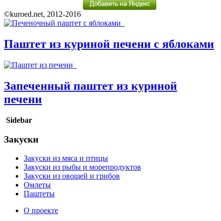
©kuroed.net, 2012-2016
Паштет из куриной печени с яблоками
Запеченный паштет из куриной
печени
Sidebar
Закуски
Закуски из мяса и птицы
Закуски из рыбы и морепродуктов
Закуски из овощей и грибов
Омлеты
Паштеты
О проекте