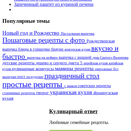
Запеченный паштет из куриной печени
Популярные темы
Новый год и Рождество
Пасхальная выпечка
Пошаговые рецепты с фото
Рождественская
вкусно и
выпечка
блюда в горшочке
брауни
венгерская кухня
быстро
выпечка на кефире
выпечка с вишней
день Святого Валентина
детские рецепты
дешево и сердито
диета 5
еврейская кухня
китайская
мамины рецепты
кулинарные конкурсы
пирожные без
кухня
праздничный стол
выпечки
пост
похудение
простые рецепты
советские рецепты
с маком
украинская кухня
французская
творог
старинные рецепты
кухня
Кулинарный ответ
Любимые семейные рецепты.