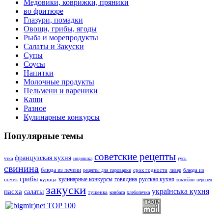
Медовики, коврижки, пряники
во фритюре
Глазури, помадки
Овощи, грибы, ягоды
Рыба и морепродукты
Салаты и Закуски
Супы
Соусы
Напитки
Молочные продукты
Пельмени и вареники
Каши
Разное
Кулинарные конкурсы
Популярные темы
советские рецепты
французская кухня
утка
индюшка
гусь
свинина
блюда из печени
срок годности
блюда из
рецепты для пароварки
ливер
грибы
кулинарные конкурсы
говядина
русская кухня
почек
курица
коктейли
перепел
закуски
українська кухня
пасха
салаты
тушенка
ковбаса
хлебопечка