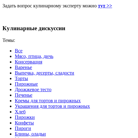
Задать вопрос кулинарному эксперту можно
тут >>
Кулинарные дискуссии
Темы:
Все
Мясо, птица, дичь
Консервация
Варенье
Выпечка, десерты, сладости
Торты
Пирожные
Дрожжевое тесто
Печенье
Кремы для тортов и пирожных
Украшения для тортов и пирожных
Хлеб
Пирожки
Конфеты
Пироги
Блины, оладьи