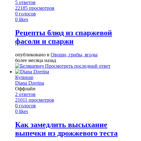
5
ответов
22185
просмотров
0
голосов
0
likes
Рецепты блюд из спаржевой
фасоли и спаржи
опубликовано в
Овощи, грибы, ягоды
более месяца назад
Просмотреть последний ответ
Кулинар
Diana Dzerina
Оффлайн
2
ответов
21011
просмотров
0
голосов
0
likes
Как замедлить высыхание
выпечки из дрожжевого теста