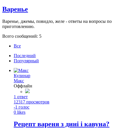
Варенье
Варенье, джемы, повидло, желе - ответы на вопросы по
приготовлению.
Всего сообщений: 5
Все
Последний
Популярный
Кулинар
Макс
Оффлайн
1
ответ
12317
просмотров
-1
голос
0
likes
Рецепт вареня з динi i кавуна?