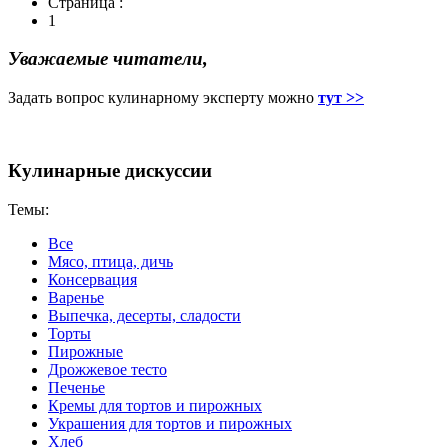
Страница :
1
Уважаемые читатели,
Задать вопрос кулинарному эксперту можно
тут >>
Кулинарные дискуссии
Темы:
Все
Мясо, птица, дичь
Консервация
Варенье
Выпечка, десерты, сладости
Торты
Пирожные
Дрожжевое тесто
Печенье
Кремы для тортов и пирожных
Украшения для тортов и пирожных
Хлеб