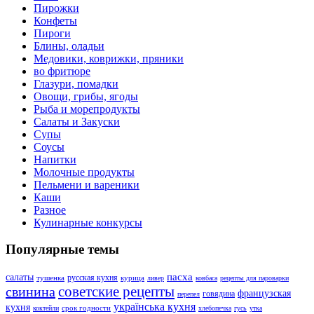
Пирожки
Конфеты
Пироги
Блины, оладьи
Медовики, коврижки, пряники
во фритюре
Глазури, помадки
Овощи, грибы, ягоды
Рыба и морепродукты
Салаты и Закуски
Супы
Соусы
Напитки
Молочные продукты
Пельмени и вареники
Каши
Разное
Кулинарные конкурсы
Популярные темы
пасха
салаты
русская кухня
тушенка
курица
ливер
ковбаса
рецепты для пароварки
советские рецепты
свинина
французская
говядина
перепел
українська кухня
кухня
срок годности
коктейли
хлебопечка
гусь
утка