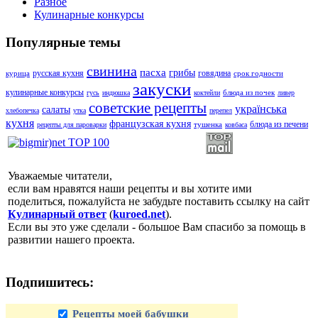
Разное
Кулинарные конкурсы
Популярные темы
свинина
пасха
грибы
русская кухня
говядина
курица
срок годности
закуски
кулинарные конкурсы
блюда из почек
гусь
индюшка
коктейли
ливер
советские рецепты
українська
салаты
хлебопечка
утка
перепел
кухня
французская кухня
блюда из печени
тушенка
рецепты для пароварки
ковбаса
Уважаемые читатели,
если вам нравятся наши рецепты и вы хотите ими
поделиться, пожалуйста не забудьте поставить ссылку на сайт
Кулинарный ответ
(
kuroed.net
).
Если вы это уже сделали - большое Вам спасибо за помощь в
развитии нашего проекта.
Подпишитесь:
Рецепты моей бабушки