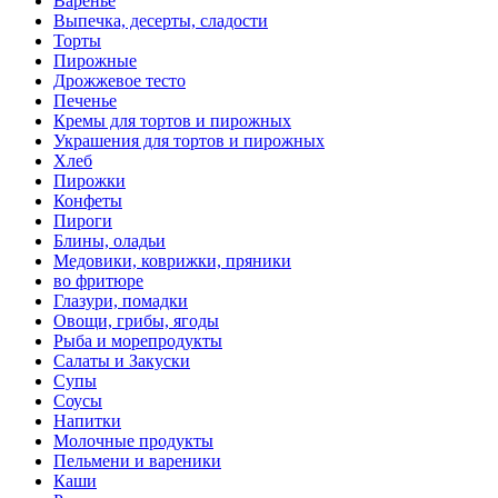
Варенье
Выпечка, десерты, сладости
Торты
Пирожные
Дрожжевое тесто
Печенье
Кремы для тортов и пирожных
Украшения для тортов и пирожных
Хлеб
Пирожки
Конфеты
Пироги
Блины, оладьи
Медовики, коврижки, пряники
во фритюре
Глазури, помадки
Овощи, грибы, ягоды
Рыба и морепродукты
Салаты и Закуски
Супы
Соусы
Напитки
Молочные продукты
Пельмени и вареники
Каши