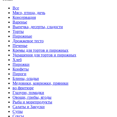
Все
Мясо, птица, дичь
Консервация
Варенье
Выпечка, десерты, сладости
Торты
Пирожные
Дрожжевое тесто
Печенье
Кремы для тортов и пирожных
Украшения для тортов и пирожных
Хлеб
Пирожки
Конфеты
Пироги
Блины, оладьи
Медовики, коврижки, пряники
во фритюре
Глазури, помадки
Овощи, грибы, ягоды
Рыба и морепродукты
Салаты и Закуски
Супы
Соусы