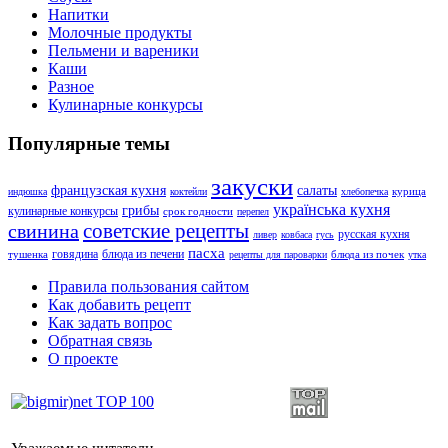
Напитки
Молочные продукты
Пельмени и вареники
Каши
Разное
Кулинарные конкурсы
Популярные темы
закуски
французская кухня
салаты
курица
индюшка
коктейли
хлебопечка
українська кухня
грибы
кулинарные конкурсы
срок годности
перепел
советские рецепты
свинина
русская кухня
ливер
ковбаса
гусь
пасха
говядина
блюда из печени
тушенка
блюда из почек
рецепты для пароварки
утка
Правила пользования сайтом
Как добавить рецепт
Как задать вопрос
Обратная связь
О проекте