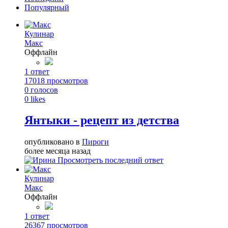
Популярный
Кулинар
Макс
Оффлайн
1
ответ
17018
просмотров
0
голосов
0
likes
Янтыки - рецепт из детства
опубликовано в
Пироги
более месяца назад
Просмотреть последний ответ
Кулинар
Макс
Оффлайн
1
ответ
26367
просмотров