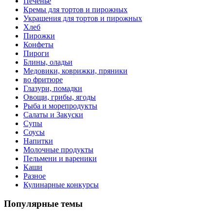
Печенье
Кремы для тортов и пирожных
Украшения для тортов и пирожных
Хлеб
Пирожки
Конфеты
Пироги
Блины, оладьи
Медовики, коврижки, пряники
во фритюре
Глазури, помадки
Овощи, грибы, ягоды
Рыба и морепродукты
Салаты и Закуски
Супы
Соусы
Напитки
Молочные продукты
Пельмени и вареники
Каши
Разное
Кулинарные конкурсы
Популярные темы