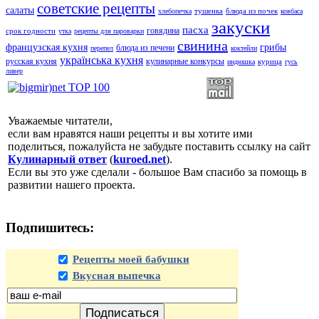
советские рецепты
салаты
тушенка
блюда из почек
хлебопечка
ковбаса
закуски
пасха
говядина
срок годности
утка
рецепты для пароварки
свинина
французская кухня
грибы
блюда из печени
перепел
коктейли
українська кухня
русская кухня
кулинарные конкурсы
курица
индюшка
гусь
ливер
Уважаемые читатели,
если вам нравятся наши рецепты и вы хотите ими
поделиться, пожалуйста не забудьте поставить ссылку на сайт
Кулинарный ответ
(
kuroed.net
).
Если вы это уже сделали - большое Вам спасибо за помощь в
развитии нашего проекта.
Подпишитесь:
Рецепты моей бабушки
Вкусная выпечка