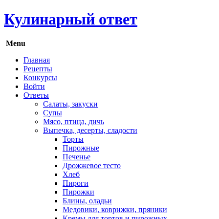
Кулинарный ответ
Menu
Главная
Рецепты
Конкурсы
Войти
Ответы
Салаты, закуски
Супы
Мясо, птица, дичь
Выпечка, десерты, сладости
Торты
Пирожные
Печенье
Дрожжевое тесто
Хлеб
Пироги
Пирожки
Блины, оладьи
Медовики, коврижки, пряники
Кремы для тортов и пирожных