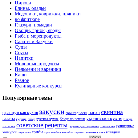
Пироги
Блины, оладьи
Медовики, коврижки, пряники
во фритюре
Глазури, помадки
Овощи, грибы, ягоды
Рыба и морепродукты
Салаты и Закуски
Супы
Соусы
Напитки
Молочные продукты
Пельмени и вареники
Каши
Разное
Кулинарные конкурсы
Популярные темы
закуски
свинина
пасха
французская кухня
срок годности
українська кухня
салаты
русская кухня
блюда из печени
курица
блюда
ливер
советские рецепты
кулинарные
из почек
рецепты для пароварки
хлебопечка
грибы
конкурсы
говядина
тушенка
индюшка
гусь
ковбаса
коктейли
перепел
утка