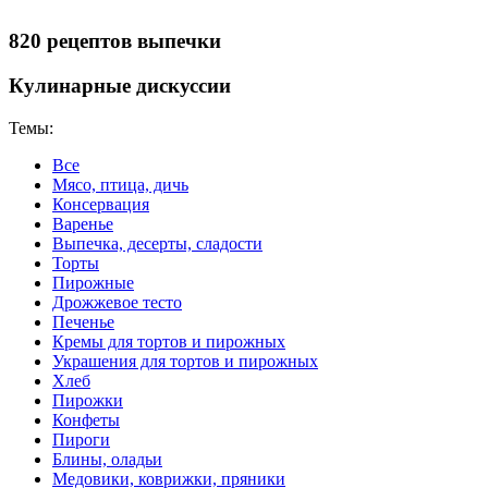
820 рецептов выпечки
Кулинарные дискуссии
Темы:
Все
Мясо, птица, дичь
Консервация
Варенье
Выпечка, десерты, сладости
Торты
Пирожные
Дрожжевое тесто
Печенье
Кремы для тортов и пирожных
Украшения для тортов и пирожных
Хлеб
Пирожки
Конфеты
Пироги
Блины, оладьи
Медовики, коврижки, пряники