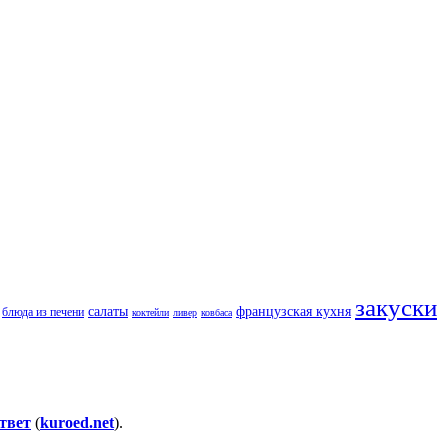
закуски
салаты
французская кухня
блюда из печени
коктейли
ливер
ковбаса
твет
(
kuroed.net
).