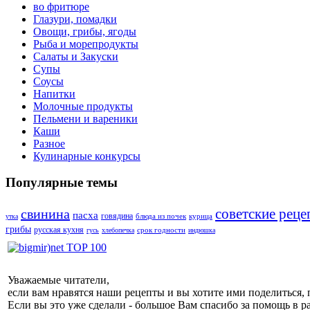
во фритюре
Глазури, помадки
Овощи, грибы, ягоды
Рыба и морепродукты
Салаты и Закуски
Супы
Соусы
Напитки
Молочные продукты
Пельмени и вареники
Каши
Разное
Кулинарные конкурсы
Популярные темы
советские реце
свинина
пасха
говядина
блюда из почек
курица
утка
грибы
русская кухня
срок годности
гусь
хлебопечка
индюшка
Уважаемые читатели,
если вам нравятся наши рецепты и вы хотите ими поделиться, 
Если вы это уже сделали - большое Вам спасибо за помощь в р