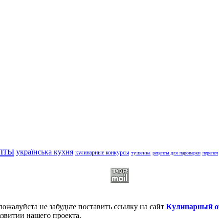
пты
українська кухня
кулинарные конкурсы
тушенка
рецепты для пароварки
перепел
пожалуйста не забудьте поставить ссылку на сайт
Кулинарный о
азвитии нашего проекта.