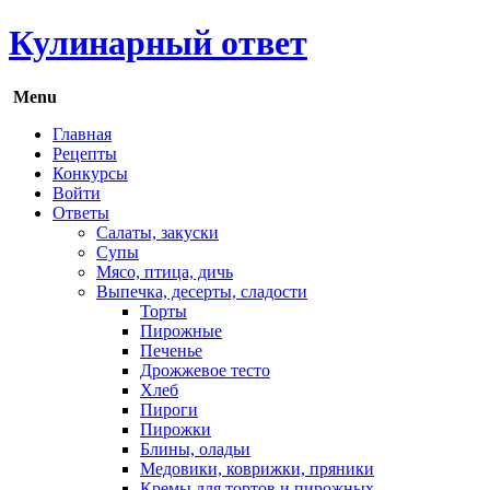
Кулинарный ответ
Menu
Главная
Рецепты
Конкурсы
Войти
Ответы
Салаты, закуски
Супы
Мясо, птица, дичь
Выпечка, десерты, сладости
Торты
Пирожные
Печенье
Дрожжевое тесто
Хлеб
Пироги
Пирожки
Блины, оладьи
Медовики, коврижки, пряники
Кремы для тортов и пирожных