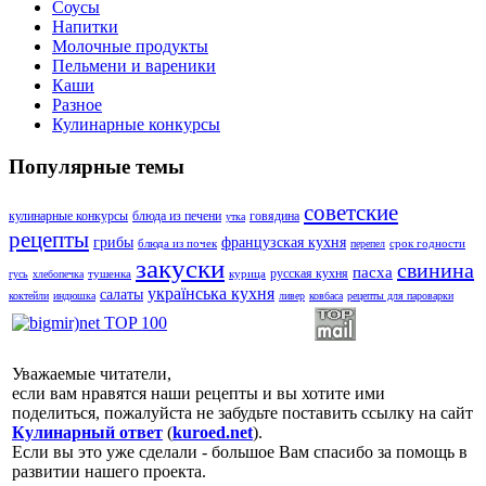
Соусы
Напитки
Молочные продукты
Пельмени и вареники
Каши
Разное
Кулинарные конкурсы
Популярные темы
советские
кулинарные конкурсы
блюда из печени
говядина
утка
рецепты
грибы
французская кухня
блюда из почек
срок годности
перепел
закуски
свинина
пасха
русская кухня
тушенка
курица
гусь
хлебопечка
українська кухня
салаты
коктейли
индюшка
ливер
ковбаса
рецепты для пароварки
Уважаемые читатели,
если вам нравятся наши рецепты и вы хотите ими
поделиться, пожалуйста не забудьте поставить ссылку на сайт
Кулинарный ответ
(
kuroed.net
).
Если вы это уже сделали - большое Вам спасибо за помощь в
развитии нашего проекта.