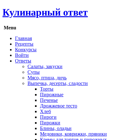
Кулинарный ответ
Menu
Главная
Рецепты
Конкурсы
Войти
Ответы
Салаты, закуски
Супы
Мясо, птица, дичь
Выпечка, десерты, сладости
Торты
Пирожные
Печенье
Дрожжевое тесто
Хлеб
Пироги
Пирожки
Блины, оладьи
Медовики, коврижки, пряники
Кремы для тортов и пирожных