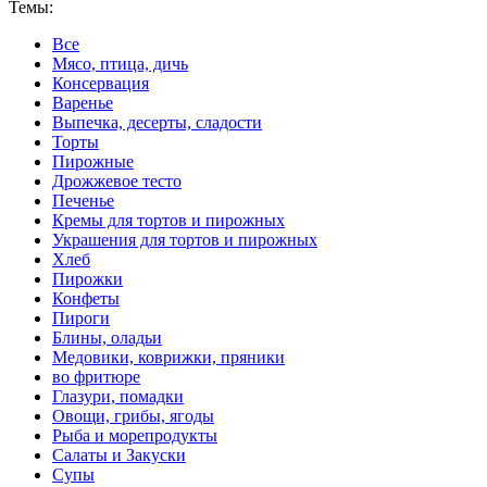
Темы:
Все
Мясо, птица, дичь
Консервация
Варенье
Выпечка, десерты, сладости
Торты
Пирожные
Дрожжевое тесто
Печенье
Кремы для тортов и пирожных
Украшения для тортов и пирожных
Хлеб
Пирожки
Конфеты
Пироги
Блины, оладьи
Медовики, коврижки, пряники
во фритюре
Глазури, помадки
Овощи, грибы, ягоды
Рыба и морепродукты
Салаты и Закуски
Супы