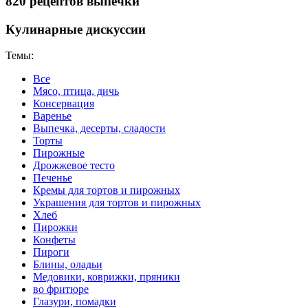
820 рецептов выпечки
Кулинарные дискуссии
Темы:
Все
Мясо, птица, дичь
Консервация
Варенье
Выпечка, десерты, сладости
Торты
Пирожные
Дрожжевое тесто
Печенье
Кремы для тортов и пирожных
Украшения для тортов и пирожных
Хлеб
Пирожки
Конфеты
Пироги
Блины, оладьи
Медовики, коврижки, пряники
во фритюре
Глазури, помадки