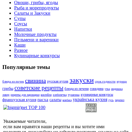
Овощи, грибы, ягоды
Рыба и морепродукты
Салаты и Закуски
Супы
Соусы
Напитки
Молочные продукты
Пельмени и вареники
Каши
Разное
Кулинарные конкурсы
Популярные темы
закуски
свинина
русская кухня
блюда из почек
срок годности
курица
советские рецепты
грибы
блюда из печени
говядина
утка
индюшка
кулинарные конкурсы
тушенка
ливер
рецепты для пароварки
коктейли
хлебопечка
українська кухня
пасха
французская кухня
салаты
ковбаса
гусь
перепел
Уважаемые читатели,
если вам нравятся наши рецепты и вы хотите ими
поделиться, пожалуйста не забудьте поставить ссылку на сайт