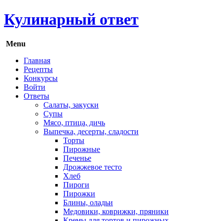
Кулинарный ответ
Menu
Главная
Рецепты
Конкурсы
Войти
Ответы
Салаты, закуски
Супы
Мясо, птица, дичь
Выпечка, десерты, сладости
Торты
Пирожные
Печенье
Дрожжевое тесто
Хлеб
Пироги
Пирожки
Блины, оладьи
Медовики, коврижки, пряники
Кремы для тортов и пирожных