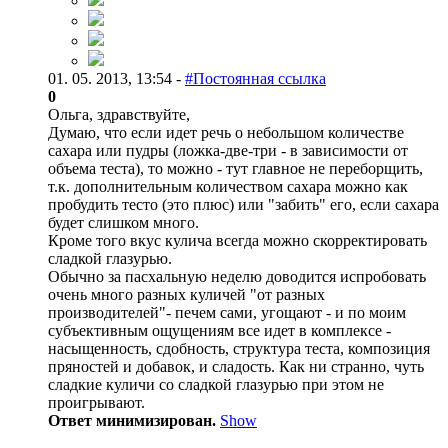
01. 05. 2013, 13:54 -
#Постоянная ссылка
0
Ольга, здравствуйте,
Думаю, что если идет речь о небольшом количестве
сахара или пудры (ложка-две-три - в зависимости от
объема теста), то можно - тут главное не переборщить,
т.к. дополнительным количеством сахара можно как
пробудить тесто (это плюс) или "забить" его, если сахара
будет слишком много.
Кроме того вкус кулича всегда можно скорректировать
сладкой глазурью.
Обычно за пасхальную неделю доводится испробовать
очень много разных куличей "от разных
производителей"- печем сами, угощают - и по моим
субъективным ощущениям все идет в комплексе -
насыщенность, сдобность, структура теста, композиция
пряностей и добавок, и сладость. Как ни странно, чуть
сладкие куличи со сладкой глазурью при этом не
проигрывают.
Ответ минимизирован.
Show