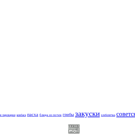
закуски
советс
пасха
грибы
блюда из почек
я пароварки
ковбаса
хлебопечка