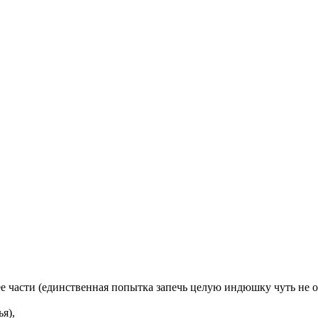
ее части (единственная попытка запечь целую индюшку чуть не о
я),