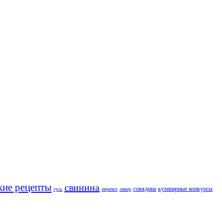
кие рецепты
свинина
говядина
кулинарные конкурсы
гусь
перепел
ливер