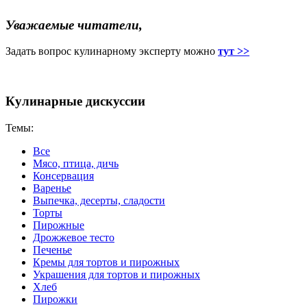
Уважаемые читатели,
Задать вопрос кулинарному эксперту можно
тут >>
Кулинарные дискуссии
Темы:
Все
Мясо, птица, дичь
Консервация
Варенье
Выпечка, десерты, сладости
Торты
Пирожные
Дрожжевое тесто
Печенье
Кремы для тортов и пирожных
Украшения для тортов и пирожных
Хлеб
Пирожки