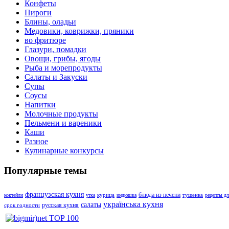
Конфеты
Пироги
Блины, оладьи
Медовики, коврижки, пряники
во фритюре
Глазури, помадки
Овощи, грибы, ягоды
Рыба и морепродукты
Салаты и Закуски
Супы
Соусы
Напитки
Молочные продукты
Пельмени и вареники
Каши
Разное
Кулинарные конкурсы
Популярные темы
французская кухня
блюда из печени
курица
тушенка
коктейли
утка
индюшка
рецепты дл
українська кухня
салаты
русская кухня
срок годности