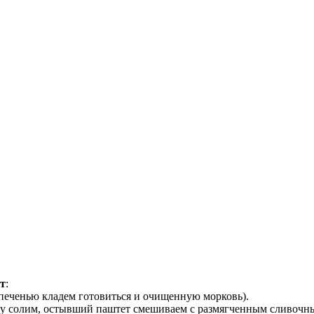
т
:
 печенью кладем готовиться и очищенную морковь).
усу солим, остывший паштет смешиваем с размягченным сливочн