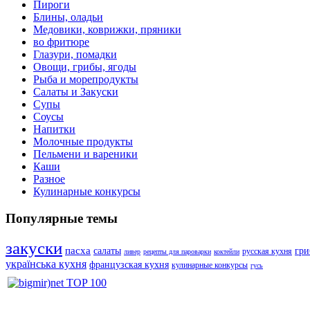
Пироги
Блины, оладьи
Медовики, коврижки, пряники
во фритюре
Глазури, помадки
Овощи, грибы, ягоды
Рыба и морепродукты
Салаты и Закуски
Супы
Соусы
Напитки
Молочные продукты
Пельмени и вареники
Каши
Разное
Кулинарные конкурсы
Популярные темы
закуски
пасха
салаты
гр
русская кухня
ливер
рецепты для пароварки
коктейли
українська кухня
французская кухня
кулинарные конкурсы
гусь