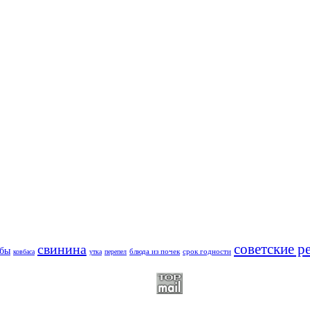
советские р
свинина
ибы
блюда из почек
срок годности
ковбаса
утка
перепел