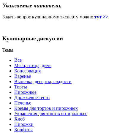
Уважаемые читатели,
Задать вопрос кулинарному эксперту можно
тут >>
Кулинарные дискуссии
Темы:
Все
Мясо, птица, дичь
Консервация
Варенье
Выпечка, десерты, сладости
Торты
Пирожные
Дрожжевое тесто
Печенье
Кремы для тортов и пирожных
Украшения для тортов и пирожных
Хлеб
Пирожки
Конфеты