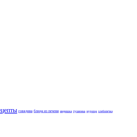
ецепты
говядина
блюда из печени
тушенка
курица
индюшка
хлебопечка