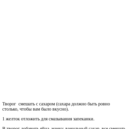
Творог смешать с сахаром (сахара должно быть ровно
столько, чтобы вам было вкусно).
1 желток отложить для смазывания запеканки.
В творог добавить яйца, манку, ванильный сахар, все смешать