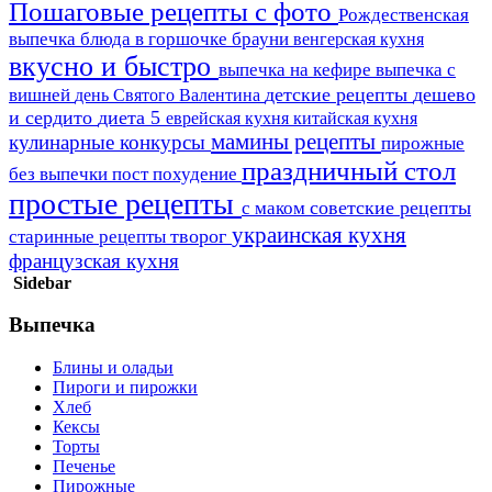
Пошаговые рецепты с фото
Рождественская
выпечка
блюда в горшочке
брауни
венгерская кухня
вкусно и быстро
выпечка на кефире
выпечка с
детские рецепты
дешево
вишней
день Святого Валентина
и сердито
диета 5
еврейская кухня
китайская кухня
мамины рецепты
кулинарные конкурсы
пирожные
праздничный стол
пост
без выпечки
похудение
простые рецепты
советские рецепты
с маком
украинская кухня
творог
старинные рецепты
французская кухня
Sidebar
Выпечка
Блины и оладьи
Пироги и пирожки
Хлеб
Кексы
Торты
Печенье
Пирожные