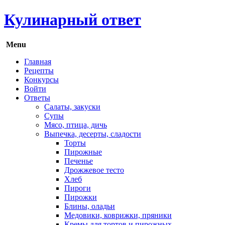
Кулинарный ответ
Menu
Главная
Рецепты
Конкурсы
Войти
Ответы
Салаты, закуски
Супы
Мясо, птица, дичь
Выпечка, десерты, сладости
Торты
Пирожные
Печенье
Дрожжевое тесто
Хлеб
Пироги
Пирожки
Блины, оладьи
Медовики, коврижки, пряники
Кремы для тортов и пирожных