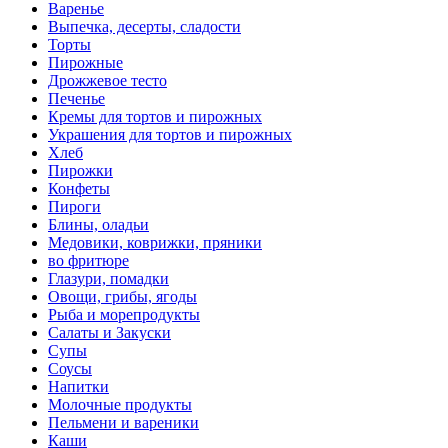
Варенье
Выпечка, десерты, сладости
Торты
Пирожные
Дрожжевое тесто
Печенье
Кремы для тортов и пирожных
Украшения для тортов и пирожных
Хлеб
Пирожки
Конфеты
Пироги
Блины, оладьи
Медовики, коврижки, пряники
во фритюре
Глазури, помадки
Овощи, грибы, ягоды
Рыба и морепродукты
Салаты и Закуски
Супы
Соусы
Напитки
Молочные продукты
Пельмени и вареники
Каши