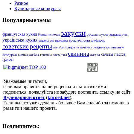
Разное
Кулинарные конкурсы
Популярные темы
закуски
французская кухня
русская кухня
блюда из почек
индюшка
гусь
українська кухня
срок годности
рецепты для пароварки
хлебопечка
советские рецепты
блюда из печени
говядина
кулинарные
коктейли
свинина
пасха
салаты
конкурсы
курица
тушенка
ковбаса
ливер
утка
перепел
грибы
Уважаемые читатели,
если вам нравятся наши рецепты и вы хотите ими
поделиться, пожалуйста не забудьте поставить ссылку на сайт
Кулинарный ответ
(
kuroed.net
).
Если вы это уже сделали - большое Вам спасибо за помощь в
развитии нашего проекта.
Подпишитесь: