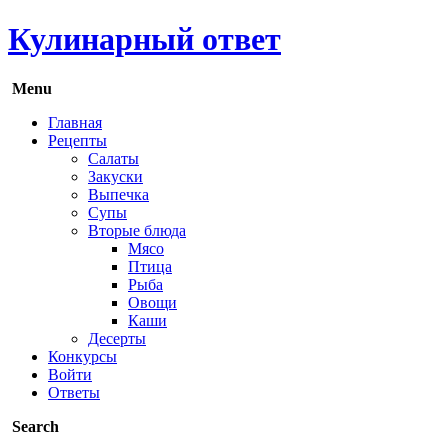
Кулинарный ответ
Menu
Главная
Рецепты
Салаты
Закуски
Выпечка
Супы
Вторые блюда
Мясо
Птица
Рыба
Овощи
Каши
Десерты
Конкурсы
Войти
Ответы
Search