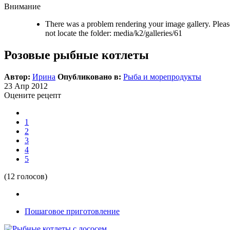
Внимание
There was a problem rendering your image gallery. Please
not locate the folder: media/k2/galleries/61
Розовые рыбные котлеты
Автор:
Ирина
Опубликовано в:
Рыба и морепродукты
23
Апр
2012
Оцените рецепт
1
2
3
4
5
(12 голосов)
Пошаговое приготовление