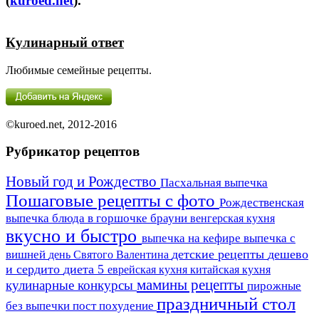
(
kuroed.net
).
Кулинарный ответ
Любимые семейные рецепты.
©kuroed.net, 2012-2016
Рубрикатор рецептов
Новый год и Рождество
Пасхальная выпечка
Пошаговые рецепты с фото
Рождественская
выпечка
блюда в горшочке
брауни
венгерская кухня
вкусно и быстро
выпечка на кефире
выпечка с
детские рецепты
дешево
вишней
день Святого Валентина
и сердито
диета 5
еврейская кухня
китайская кухня
мамины рецепты
кулинарные конкурсы
пирожные
праздничный стол
пост
без выпечки
похудение